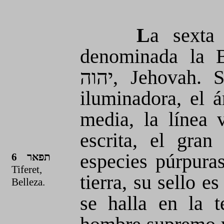
L
a sexta
denominada la 
יהוה, Jehovah. Sus atributos son la especulación
iluminadora, el á
media, la línea 
escrita, el gran
especies púrpuras
6 תפאר
Tiferet,
tierra, su sello e
Belleza.
se halla en la t