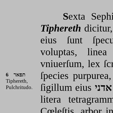
S
exta Seph
Tiphereth
dicitur
eius ſunt ſpecu
voluptas, linea
vniuerſum, lex ſc
ſpecies purpurea,
6 תפאר
Tiphereth,
ſigillum eius
דני
Pulchritudo.
litera tetragra
Cœleſtis, arbor i